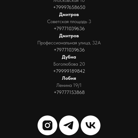
Московская 10
+79997658650
Дмитров
Советская площадь 3
+79771039636
Дмитров
Профессиональная улица, 32А
+79771039636
Дубна
Боголюбова 20
+79999189842
Лобня
Ленина 19/1
+79777153868