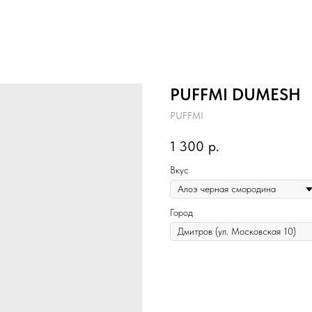
PUFFMI DUMESH
PUFFMI
1 300
р.
Вкус
Город