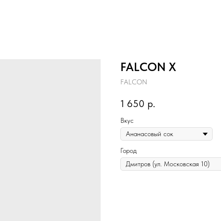
FALCON X
FALCON
1 650
р.
Вкус
Город