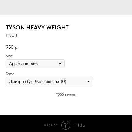
TYSON HEAVY WEIGHT
TYSON
950
р.
Вкус
Город
7000 затяжек
Tilda
Made on