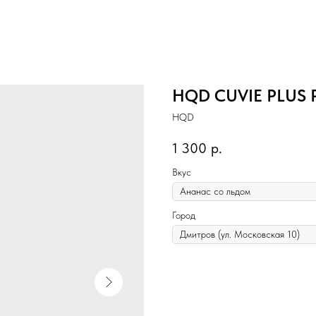
HQD CUVIE PLUS 
HQD
1 300
р.
Вкус
Город