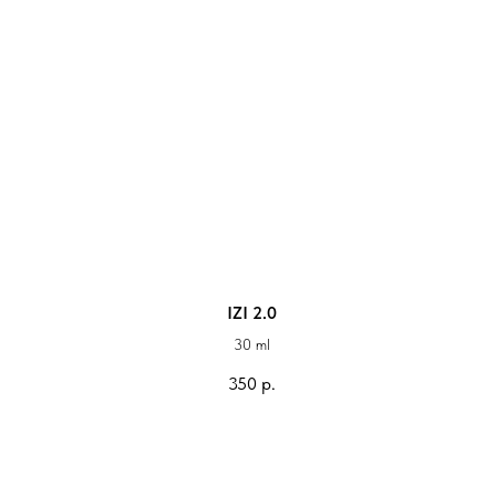
IZI 2.0
30 ml
350
р.