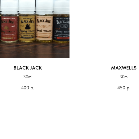
BLACK JACK
MAXWELLS
30ml
30ml
400
р.
450
р.