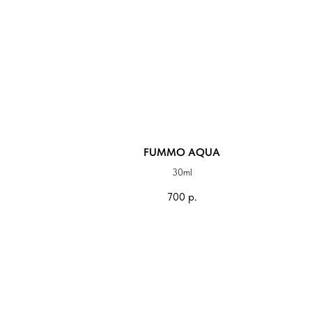
FUMMO AQUA
30ml
700
р.