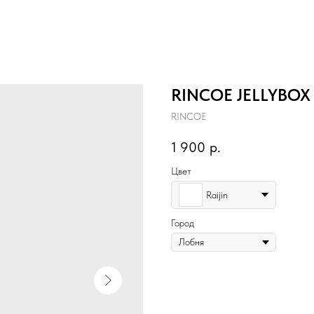
RINCOE JELLYBOX
RINCOE
1 900
р.
Цвет
Raijin
Город