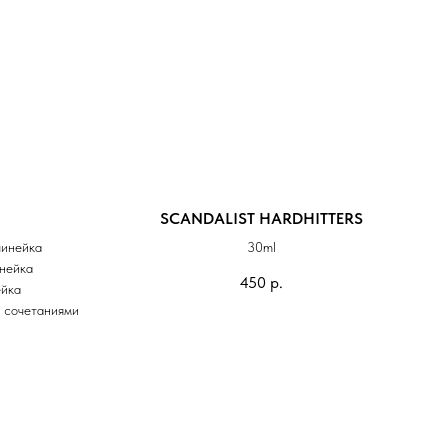
SCANDALIST HARDHITTERS
линейка
30ml
нейка
450
р.
ейка
и сочетаниями