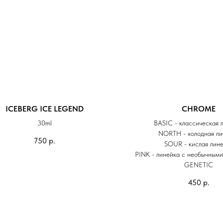
ICEBERG ICE LEGEND
CHROME
30ml
BASIC - классическая 
NORTH - холодная ли
750
р.
SOUR - кислая лин
PINK - линейка с необычным
GENETIC
450
р.