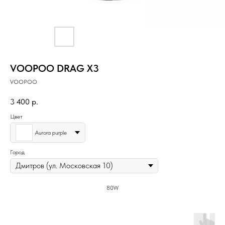
VOOPOO DRAG X3
VOOPOO
3 400
р.
Цвет
Aurora purple
Город
80W