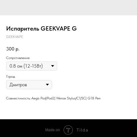
Испаритель GEEKVAPE G
GEEKVAPE
300
р.
Сопротивление
Город
Совместимость: Aegis Pod/Pod2| Wenax Stylus/C1/SC| G18 Pen
Tilda
Made on