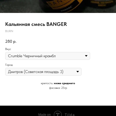
Кальянная смесь BANGER
BURN
280
р.
Вкус
Город
крепость:
ниже среднего
фасовка: 25гр
Tilda
Made on